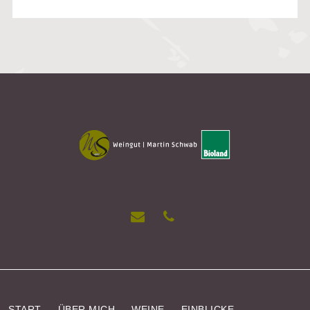
START
ÜBER MICH
WEINE
EINBLICKE