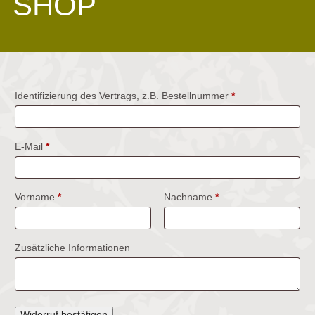
SHOP
Identifizierung des Vertrags, z.B. Bestellnummer
*
E-Mail
*
E-
Vorname
*
Nachname
*
Mail
(wiederholen)
*
Zusätzliche Informationen
Widerruf bestätigen