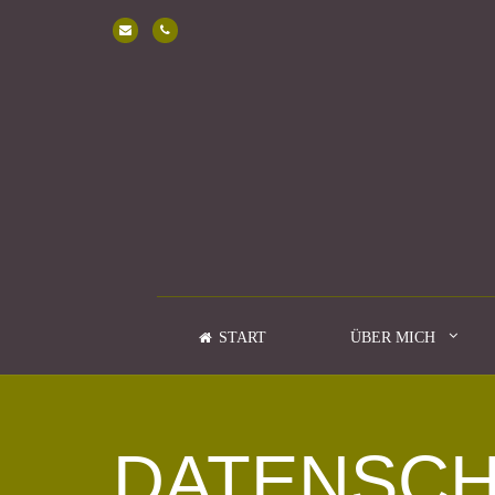
START
ÜBER MICH
DATENSC