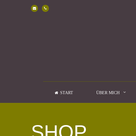
START
ÜBER MICH
SHOP